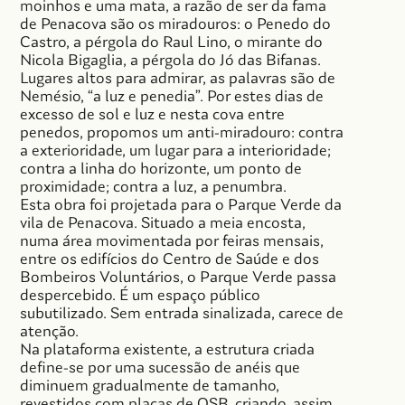
moinhos e uma mata, a razão de ser da fama
de Penacova são os miradouros: o Penedo do
Castro, a pérgola do Raul Lino, o mirante do
Nicola Bigaglia, a pérgola do Jó das Bifanas.
Lugares altos para admirar, as palavras são de
Nemésio, “a luz e penedia”. Por estes dias de
excesso de sol e luz e nesta cova entre
penedos, propomos um anti-miradouro: contra
a exterioridade, um lugar para a interioridade;
contra a linha do horizonte, um ponto de
proximidade; contra a luz, a penumbra.
Esta obra foi projetada para o Parque Verde da
vila de Penacova. Situado a meia encosta,
numa área movimentada por feiras mensais,
entre os edifícios do Centro de Saúde e dos
Bombeiros Voluntários, o Parque Verde passa
despercebido. É um espaço público
subutilizado. Sem entrada sinalizada, carece de
atenção.
Na plataforma existente, a estrutura criada
define-se por uma sucessão de anéis que
diminuem gradualmente de tamanho,
revestidos com placas de OSB, criando, assim,