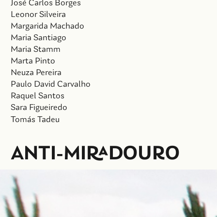
José Carlos Borges
Leonor Silveira
Margarida Machado
Maria Santiago
Maria Stamm
Marta Pinto
Neuza Pereira
Paulo David Carvalho
Raquel Santos
Sara Figueiredo
Tomás Tadeu
AN
TI
-MIRADOU
RO